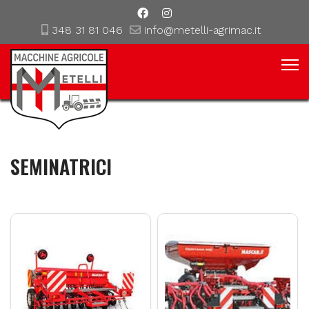
348 31 81 046
info@metelli-agrimac.it
SEMINATRICI