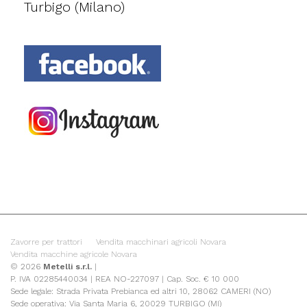
Turbigo (Milano)
Zavorre per trattori
Vendita macchinari agricoli Novara
Vendita macchine agricole Novara
© 2026
Metelli s.r.l.
|
P. IVA 02285440034 | REA NO-227097 | Cap. Soc. € 10 000
Sede legale: Strada Privata Prebianca ed altri 10, 28062 CAMERI (NO)
Sede operativa: Via Santa Maria 6, 20029 TURBIGO (MI)